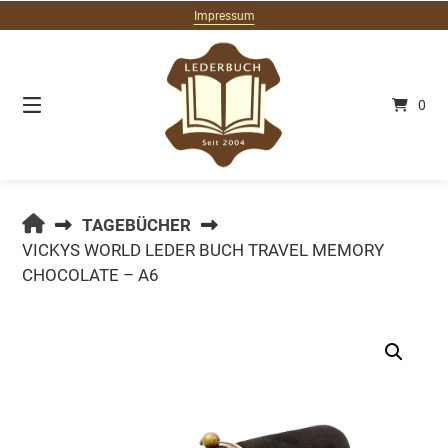
Springe
Impressum
zum
Inhalt
0
LEDERBUCH.DE
TAGEBÜCHER
VICKYS WORLD LEDER BUCH TRAVEL MEMORY
CHOCOLATE – A6