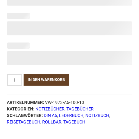
Vickys
IN DEN WARENKORB
World
Leder
Buch
ARTIKELNUMMER:
VW-1973-A6-100-10
Travel
KATEGORIEN:
NOTIZBÜCHER
,
TAGEBÜCHER
Memory
SCHLAGWÖRTER:
DIN A6
,
LEDERBUCH
,
NOTIZBUCH
,
Chocolate
REISETAGEBUCH
,
ROLLBAR
,
TAGEBUCH
–
A6
Menge