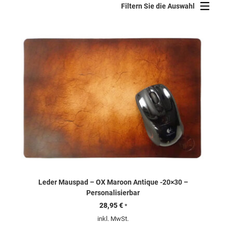
sortiert
Filtern Sie die Auswahl
Leder Mauspad – OX Maroon Antique -20×30 –
Personalisierbar
28,95
€
*
inkl. MwSt.