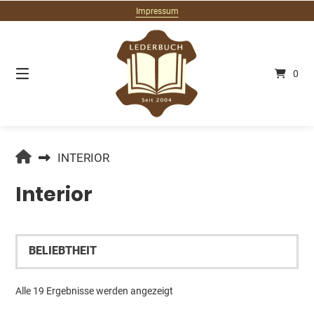
Springe
Impressum
zum
Inhalt
0
LEDERBUCH.DE
INTERIOR
Interior
Nach
Alle 19 Ergebnisse werden angezeigt
Beliebtheit