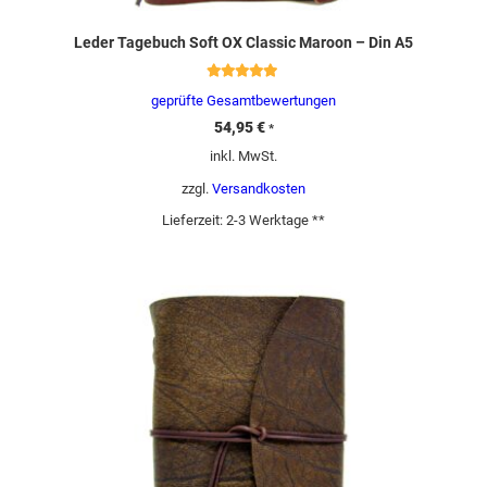
Leder Tagebuch Soft OX Classic Maroon – Din A5
Bewertet mit
geprüfte Gesamtbewertungen
5.00
von 5
54,95
€
*
inkl. MwSt.
zzgl.
Versandkosten
Lieferzeit:
2-3 Werktage **