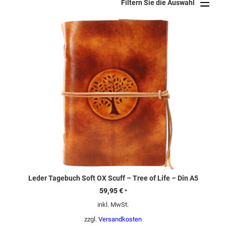
sortiert
Filtern Sie die Auswahl
Leder Tagebuch Soft OX Scuff – Tree of Life – Din A5
59,95
€
*
inkl. MwSt.
zzgl.
Versandkosten