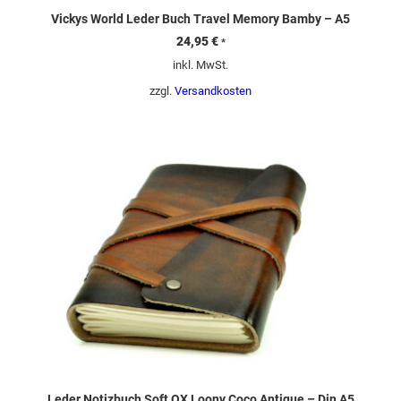
Vickys World Leder Buch Travel Memory Bamby – A5
24,95
€
*
inkl. MwSt.
zzgl.
Versandkosten
Leder Notizbuch Soft OX Loony Coco Antique – Din A5