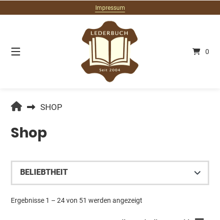
Springe
Impressum
zum
Inhalt
0
LEDERBUCH.DE
SHOP
Shop
Nach
Ergebnisse 1 – 24 von 51 werden angezeigt
Beliebtheit