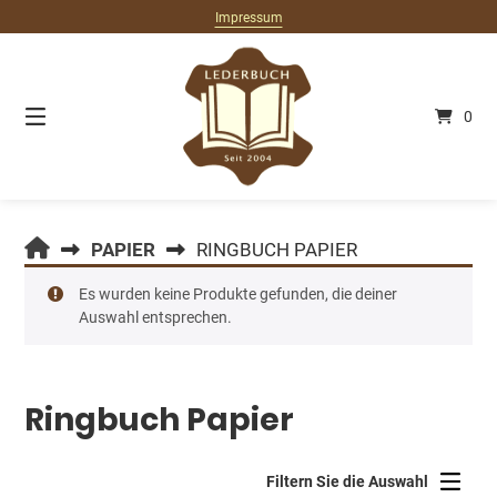
Springe
Impressum
zum
Inhalt
0
LEDERBUCH.DE
PAPIER
RINGBUCH PAPIER
Es wurden keine Produkte gefunden, die deiner
Auswahl entsprechen.
Ringbuch Papier
Filtern Sie die Auswahl