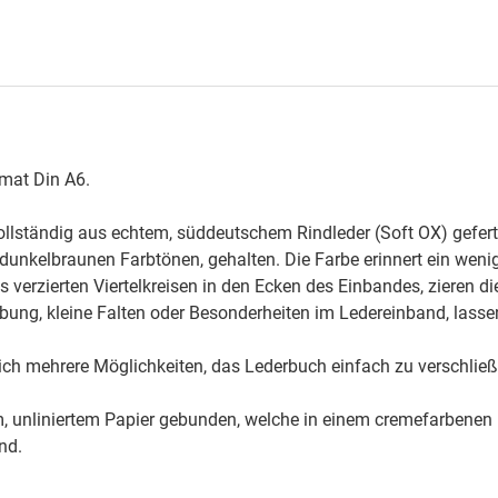
rmat Din A6.
llständig aus echtem, süddeutschem Rindleder (Soft OX) geferti
dunkelbraunen Farbtönen, gehalten. Die Farbe erinnert ein weni
erzierten Viertelkreisen in den Ecken des Einbandes, zieren di
rbung, kleine Falten oder Besonderheiten im Ledereinband, lass
leich mehrere Möglichkeiten, das Lederbuch einfach zu verschließ
em, unliniertem Papier gebunden, welche in einem cremefarbenen
nd.