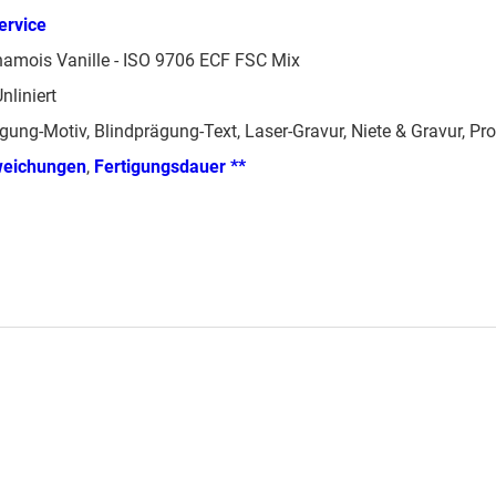
ervice
hamois Vanille - ISO 9706 ECF FSC Mix
nliniert
gung-Motiv, Blindprägung-Text, Laser-Gravur, Niete & Gravur, Pro
weichungen
,
Fertigungsdauer **