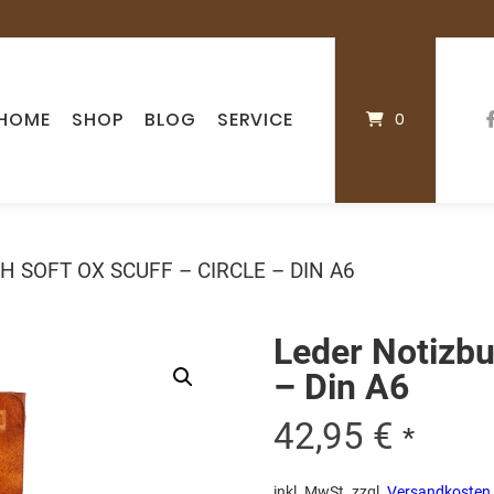
HOME
SHOP
BLOG
SERVICE
0
 SOFT OX SCUFF – CIRCLE – DIN A6
Leder Notizbu
– Din A6
42,95
€
*
inkl. MwSt.
zzgl.
Versandkosten