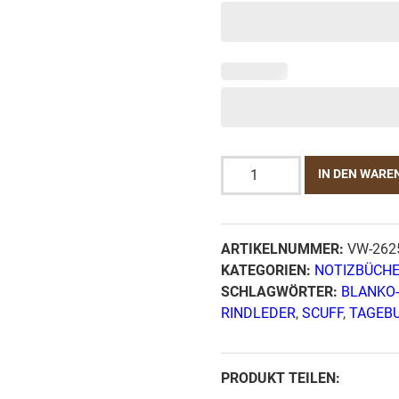
Leder
IN DEN WARE
Notizbuch
Soft
OX
ARTIKELNUMMER:
VW-2625
Scuff
KATEGORIEN:
NOTIZBÜCH
-
SCHLAGWÖRTER:
BLANKO
Circle
RINDLEDER
,
SCUFF
,
TAGEB
-
Din
A6
PRODUKT TEILEN:
Menge