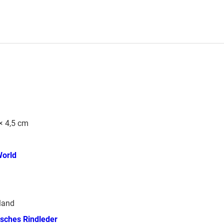
× 4,5 cm
World
land
sches Rindleder