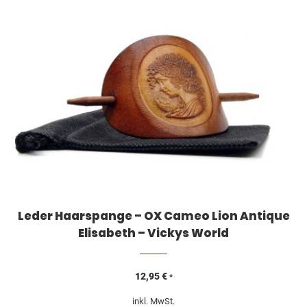
Leder Haarspange – OX Cameo Lion Antique
Elisabeth – Vickys World
12,95
€
*
inkl. MwSt.