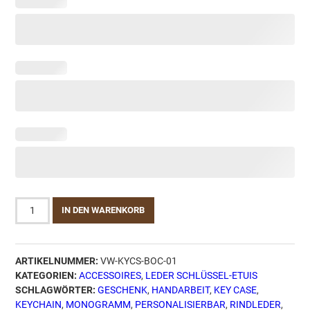
Leder
IN DEN WARENKORB
Schlüsselbund
-
Etui
ARTIKELNUMMER:
VW-KYCS-BOC-01
-
KATEGORIEN:
ACCESSOIRES
,
LEDER SCHLÜSSEL-ETUIS
Saddle
SCHLAGWÖRTER:
GESCHENK
,
HANDARBEIT
,
KEY CASE
,
Box
KEYCHAIN
,
MONOGRAMM
,
PERSONALISIERBAR
,
RINDLEDER
,
OX