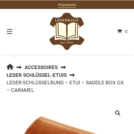
Springe
Impressum
zum
Inhalt
0
LEDERBUCH.DE
ACCESSOIRES
LEDER SCHLÜSSEL-ETUIS
LEDER SCHLÜSSELBUND – ETUI – SADDLE BOX OX
– CARAMEL