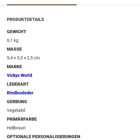
PRODUKTDETAILS
GEWICHT
0,1 kg
MASSE
9,4 × 5,5 × 2,5 cm
MARKE
Vickys World
LEDERART
Rindboxleder
GERBUNG
Vegetabil
PRIMÄRFARBE
Hellbraun
OPTIONALE PERSONALISIERUNGEN