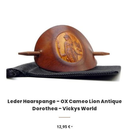
Leder Haarspange – OX Cameo Lion Antique
Dorothea – Vickys World
12,95
€
*