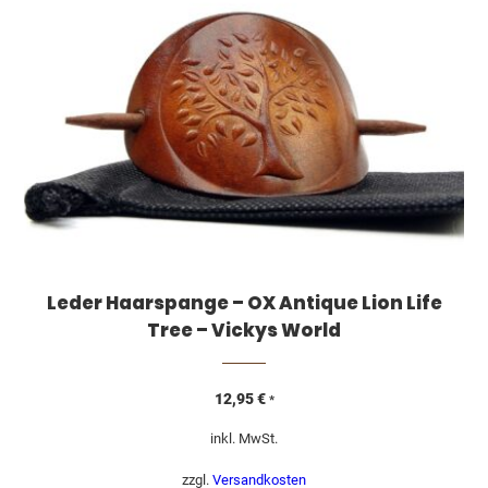
Leder Haarspange – OX Antique Lion Life
Tree – Vickys World
12,95
€
*
inkl. MwSt.
zzgl.
Versandkosten