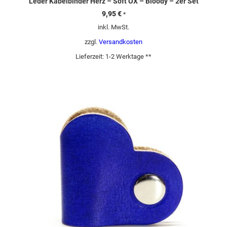
Leder Kabelbinder Herz – Soft OX – Bloody – 2er Set
9,95
€
*
inkl. MwSt.
zzgl.
Versandkosten
Lieferzeit:
1-2 Werktage **