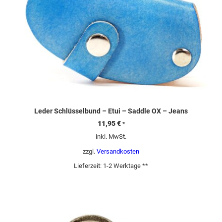
Leder Schlüsselbund – Etui – Saddle OX – Jeans
11,95
€
*
inkl. MwSt.
zzgl.
Versandkosten
Lieferzeit:
1-2 Werktage **