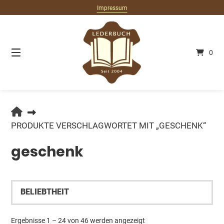
Springe
Impressum
zum
Inhalt
0
LEDERBUCH.DE
PRODUKTE VERSCHLAGWORTET MIT „GESCHENK“
geschenk
Nach
Ergebnisse 1 – 24 von 46 werden angezeigt