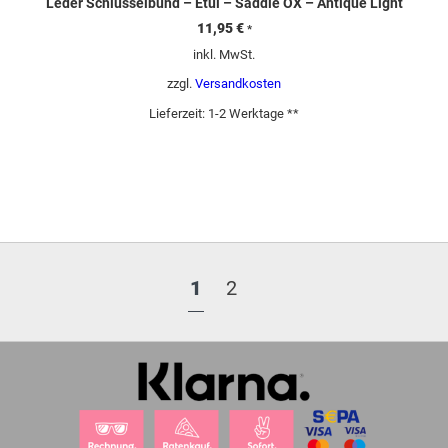
Leder Schlüsselbund – Etui – Saddle OX – Antique Light
11,95
€
*
inkl. MwSt.
zzgl.
Versandkosten
Lieferzeit:
1-2 Werktage **
1
2