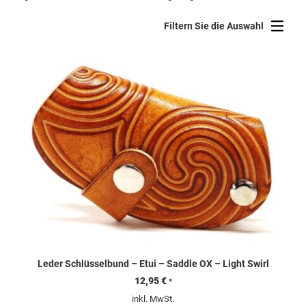
Beliebtheit
sortiert
Filtern Sie die Auswahl
Leder Schlüsselbund – Etui – Saddle OX – Light Swirl
12,95
€
*
inkl. MwSt.