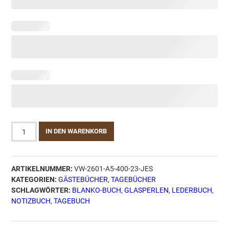
Leder
IN DEN WARENKORB
Tagebuch
Buffalo
Jessy
ARTIKELNUMMER:
VW-2601-A5-400-23-JES
Mocca
KATEGORIEN:
GÄSTEBÜCHER
,
TAGEBÜCHER
-
SCHLAGWÖRTER:
BLANKO-BUCH
,
GLASPERLEN
,
LEDERBUCH
,
Din
NOTIZBUCH
,
TAGEBUCH
A5
Menge