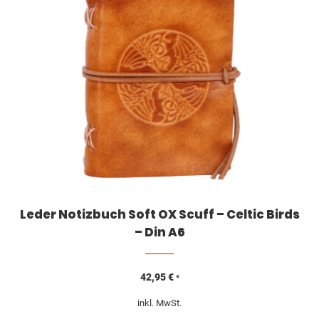
Leder Notizbuch Soft OX Scuff – Celtic Birds
– Din A6
42,95
€
*
inkl. MwSt.