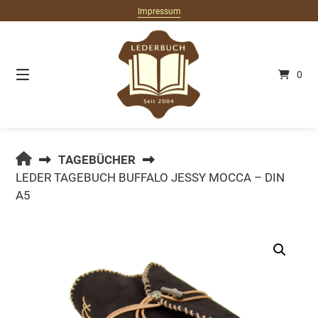
Springe
Impressum
zum
Inhalt
0
LEDERBUCH.DE
TAGEBÜCHER
LEDER TAGEBUCH BUFFALO JESSY MOCCA – DIN
A5