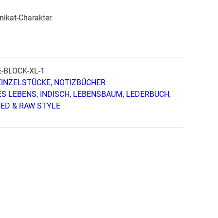
ikat-Charakter.
E-BLOCK-XL-1
EINZELSTÜCKE
,
NOTIZBÜCHER
ES LEBENS
,
INDISCH
,
LEBENSBAUM
,
LEDERBUCH
,
ED & RAW STYLE