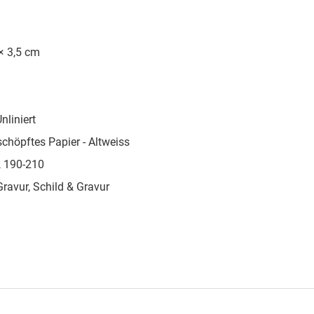
× 3,5 cm
nliniert
höpftes Papier - Altweiss
, 190-210
Gravur, Schild & Gravur