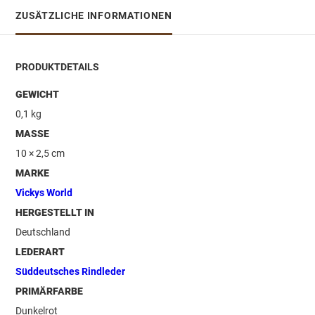
ZUSÄTZLICHE INFORMATIONEN
PRODUKTDETAILS
GEWICHT
0,1 kg
MASSE
10 × 2,5 cm
MARKE
Vickys World
HERGESTELLT IN
Deutschland
LEDERART
Süddeutsches Rindleder
PRIMÄRFARBE
Dunkelrot