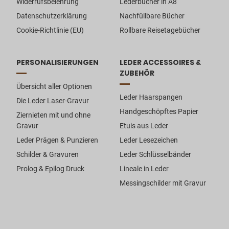
Widerrufsbelehrung
Lederbücher in A8
Datenschutzerklärung
Nachfüllbare Bücher
Cookie-Richtlinie (EU)
Rollbare Reisetagebücher
PERSONALISIERUNGEN
LEDER ACCESSOIRES &
ZUBEHÖR
Übersicht aller Optionen
Leder Haarspangen
Die Leder Laser-Gravur
Handgeschöpftes Papier
Ziernieten mit und ohne
Gravur
Etuis aus Leder
Leder Prägen & Punzieren
Leder Lesezeichen
Schilder & Gravuren
Leder Schlüsselbänder
Prolog & Epilog Druck
Lineale in Leder
Messingschilder mit Gravur