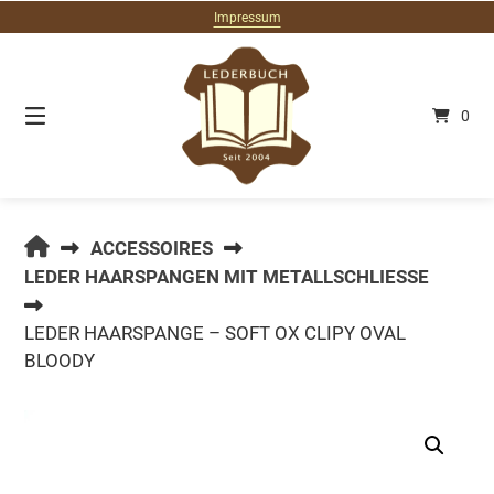
Springe
Impressum
zum
Inhalt
0
LEDERBUCH.DE
ACCESSOIRES
LEDER HAARSPANGEN MIT METALLSCHLIESSE
LEDER HAARSPANGE – SOFT OX CLIPY OVAL
BLOODY