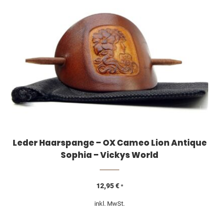
Leder Haarspange – OX Cameo Lion Antique
Sophia – Vickys World
12,95
€
*
inkl. MwSt.