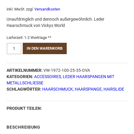
inkl. MwSt.
zzgl.
Versandkosten
Unaufdringlich und dennoch außergewöhnlich. Leder
Haarschmuck von Vickys World
Lieferzeit:
1-2 Werktage **
Leder
IN DEN WARENKORB
Haarspange
-
Soft
ARTIKELNUMMER:
VW-1972-100-25-35-OVA
OX
KATEGORIEN:
ACCESSOIRES
,
LEDER HAARSPANGEN MIT
Clipy
METALLSCHLIESSE
Oval
SCHLAGWÖRTER:
HAARSCHMUCK
,
HAARSPANGE
,
HAIRSLIDE
Bloody
Menge
PRODUKT TEILEN:
BESCHREIBUNG