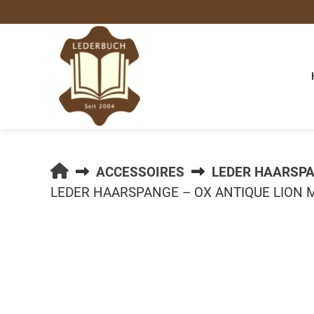
Springe
zum
Inhalt
LEDERBUCH.DE
ACCESSOIRES
LEDER HAARSP
LEDER HAARSPANGE – OX ANTIQUE LION 