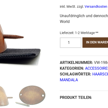
inkl. MwSt.
zzgl.
Versandkosten
Unaufdringlich und dennoc
World
Lieferzeit:
1-2 Werktage **
Leder
IN DEN WARE
Haarspange
-
OX
ARTIKELNUMMER:
VW-198
Antique
KATEGORIEN:
ACCESSOIRE
Lion
SCHLAGWÖRTER:
HAARSC
Mandala
MANDALA
-
Vickys
World
PRODUKT TEILEN:
Menge