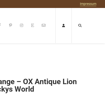
Impressum
ange – OX Antique Lion
ckys World