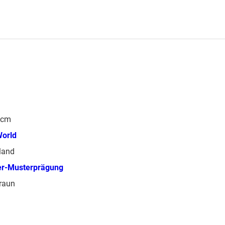
 cm
World
land
er-Musterprägung
raun