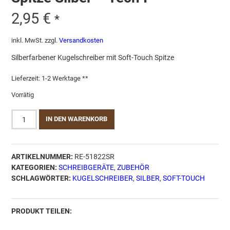
2,95
€
*
inkl. MwSt.
zzgl.
Versandkosten
Silberfarbener Kugelschreiber mit Soft-Touch Spitze
Lieferzeit:
1-2 Werktage **
Vorrätig
Kugelschreiber
IN DEN WARENKORB
mit
Soft-
Touch-
ARTIKELNUMMER:
RE-51822SR
Spitze
KATEGORIEN:
SCHREIBGERÄTE
,
ZUBEHÖR
Silber
SCHLAGWÖRTER:
KUGELSCHREIBER
,
SILBER
,
SOFT-TOUCH
-
Tech
I
Menge
PRODUKT TEILEN: