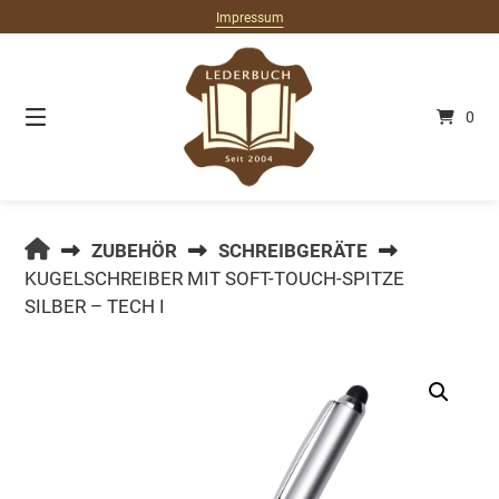
Springe
Impressum
zum
Inhalt
0
LEDERBUCH.DE
ZUBEHÖR
SCHREIBGERÄTE
KUGELSCHREIBER MIT SOFT-TOUCH-SPITZE
SILBER – TECH I