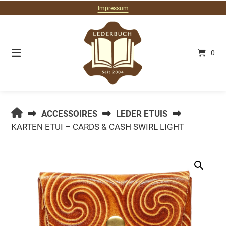
Springe
Impressum
zum
Inhalt
0
LEDERBUCH.DE
ACCESSOIRES
LEDER ETUIS
KARTEN ETUI – CARDS & CASH SWIRL LIGHT