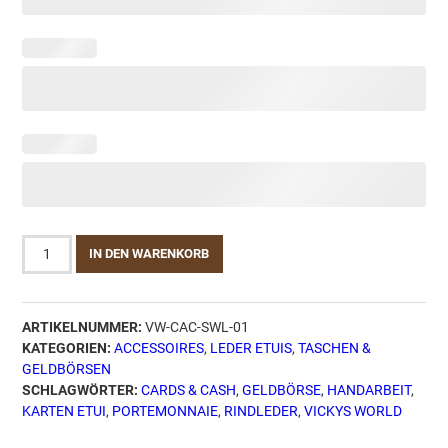
Karten
IN DEN WARENKORB
Etui
-
Cards
ARTIKELNUMMER:
VW-CAC-SWL-01
&
KATEGORIEN:
ACCESSOIRES
,
LEDER ETUIS
,
TASCHEN &
Cash
GELDBÖRSEN
Swirl
SCHLAGWÖRTER:
CARDS & CASH
,
GELDBÖRSE
,
HANDARBEIT
,
Light
KARTEN ETUI
,
PORTEMONNAIE
,
RINDLEDER
,
VICKYS WORLD
Menge