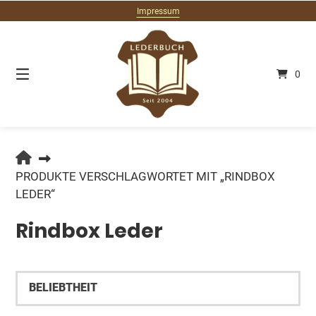
Springe
Impressum
zum
Inhalt
0
LEDERBUCH.DE
PRODUKTE VERSCHLAGWORTET MIT „RINDBOX
LEDER“
Rindbox Leder