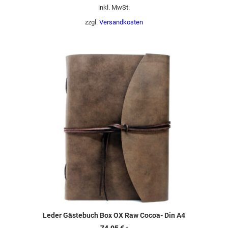
inkl. MwSt.
zzgl.
Versandkosten
Leder Gästebuch Box OX Raw Cocoa- Din A4
74,95
€