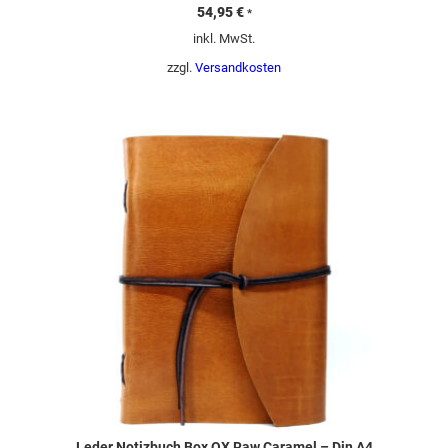
54,95
€
*
inkl. MwSt.
zzgl.
Versandkosten
Leder Notizbuch Box OX Raw Caramel – Din A4