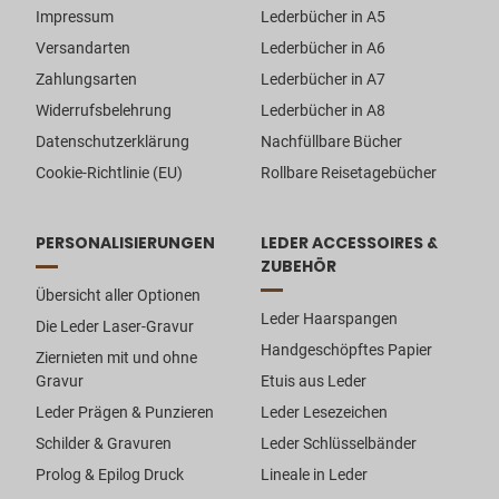
Impressum
Lederbücher in A5
Versandarten
Lederbücher in A6
Zahlungsarten
Lederbücher in A7
Widerrufsbelehrung
Lederbücher in A8
Datenschutzerklärung
Nachfüllbare Bücher
Cookie-Richtlinie (EU)
Rollbare Reisetagebücher
PERSONALISIERUNGEN
LEDER ACCESSOIRES &
ZUBEHÖR
Übersicht aller Optionen
Leder Haarspangen
Die Leder Laser-Gravur
Handgeschöpftes Papier
Ziernieten mit und ohne
Gravur
Etuis aus Leder
Leder Prägen & Punzieren
Leder Lesezeichen
Schilder & Gravuren
Leder Schlüsselbänder
Prolog & Epilog Druck
Lineale in Leder