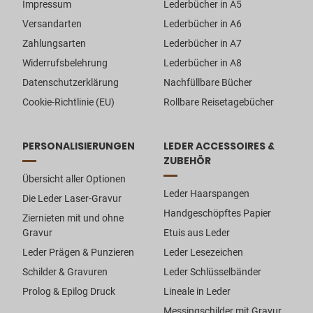
Impressum
Lederbücher in A5
Versandarten
Lederbücher in A6
Zahlungsarten
Lederbücher in A7
Widerrufsbelehrung
Lederbücher in A8
Datenschutzerklärung
Nachfüllbare Bücher
Cookie-Richtlinie (EU)
Rollbare Reisetagebücher
PERSONALISIERUNGEN
LEDER ACCESSOIRES &
ZUBEHÖR
Übersicht aller Optionen
Leder Haarspangen
Die Leder Laser-Gravur
Handgeschöpftes Papier
Ziernieten mit und ohne
Gravur
Etuis aus Leder
Leder Prägen & Punzieren
Leder Lesezeichen
Schilder & Gravuren
Leder Schlüsselbänder
Prolog & Epilog Druck
Lineale in Leder
Messingschilder mit Gravur