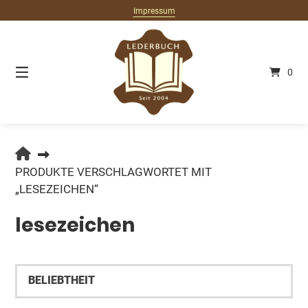
Springe
Impressum
zum
Inhalt
0
LEDERBUCH.DE
PRODUKTE VERSCHLAGWORTET MIT
„LESEZEICHEN“
lesezeichen