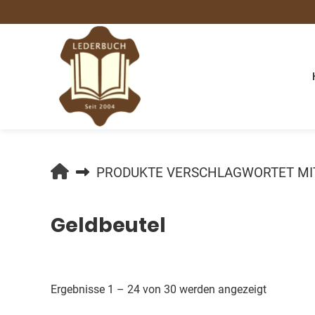
Springe
zum
Inhalt
LEDERBUCH.DE
PRODUKTE VERSCHLAGWORTET MIT
Geldbeutel
Nach
Ergebnisse 1 – 24 von 30 werden angezeigt
Beliebthei