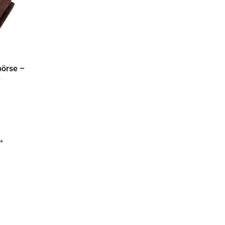
börse –
w
*