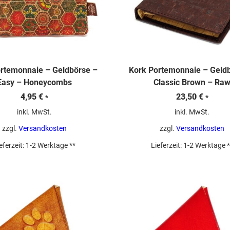
rtemonnaie – Geldbörse –
Kork Portemonnaie – Geld
Easy – Honeycombs
Classic Brown – Ra
4,95
€
23,50
€
*
*
inkl. MwSt.
inkl. MwSt.
zzgl.
Versandkosten
zzgl.
Versandkosten
eferzeit:
1-2 Werktage **
Lieferzeit:
1-2 Werktage *