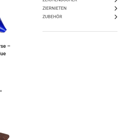
ZIERNIETEN
ZUBEHÖR
rse –
lue
*